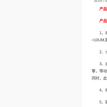
JS-GY-7.5
产品
产品
1、
<10U
2、
3、
擎，带动
同时，此
4、
5、