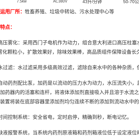
7.5kw
AC380V
43
升
/
分钟
50-70
公
运用厂所：
牲畜养殖、垃圾中转站、污水处理中心等
特点
：
高压雾化：采用西门子电机作为动力，组合意大利进口高压柱塞
M,雾化颗粒小，扩散效果好，除味效果棒，高品质组件保障设备长
水过滤：水过滤采用多级高效过滤，滤除自来水中的各种杂质，
自动药剂配比泵，加药是以流动的压力水为动力，水压流失小，
加药器内的活塞和连杆，将液体添加剂直接吸入并且溶于水流之
装置将装在底部容器里添加剂均匀连续不断的添加到流动水中的
时间控制系统：安全省电，定时启停，精确到秒，断电记忆。
缺液报警系统，当系统内药剂原液箱和药剂箱液位低于设定液位