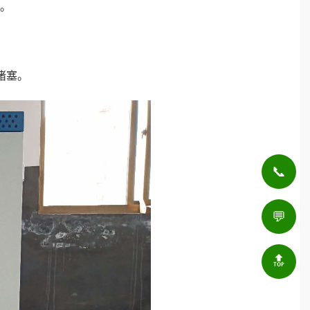
。
堵塞。
📞
💬
🔝