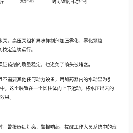
斤
变频恒压
时间
/
湿度自动控制
水泵，高压泵组将异味抑制剂加压雾化，雾化颗粒
久稳定连续运行。
保证药剂的质量稳定，也避免了喷头被堵塞。
且不需要其他任何动力设备，用加药器内的水动里为引
中，这个装置在一个圆柱体内上下运动，将水压出去的
效果。
时，警报器红灯亮，警报响起，提醒工作人员系统中的液