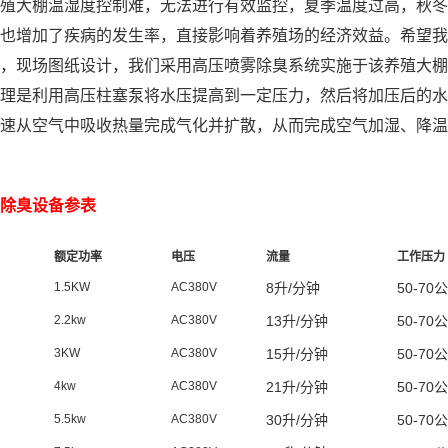
殖大棚温
湿度控制难，无法进行有效监控，夏季温度过高，秋冬
也增加了疾病的发生率，直接影响着养殖场的经济效益。希望我
，现场图纸设计，我们采用高压喷雾除臭系统实施于该养殖大棚
理是利用高压柱塞泵将水压提高到一定压力，然后将加压后的水
速从空气中吸收热量完成气化并扩散，从而完成空气加湿、降温
除臭设备参表
额定功率
电压
流量
工作压力
1.5KW
AC380V
8
升
/
分钟
50-70
公
2.2kw
AC380V
13
升
/
分钟
50-70
公
3KW
AC380V
15
升
/
分钟
50-70
公
4kw
AC380V
21
升
/
分钟
50-70
公
5.5kw
AC380V
30
升
/
分钟
50-70
公