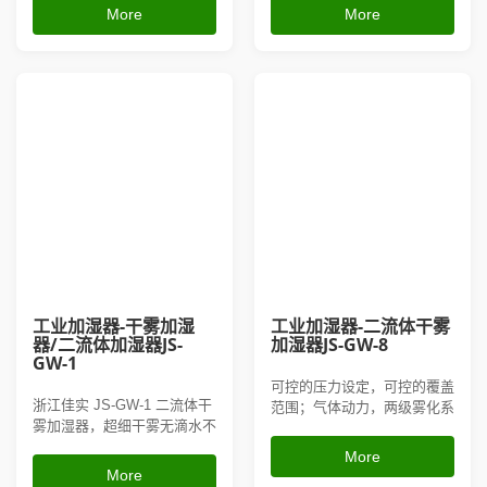
广泛用于电子、纺织、仓储车
浸湿产品，全自动智能控湿。
More
More
间防静电增湿，可抑制漂浮粉
适配电子、纺织、印刷车间防
尘，设备维护简单，源头厂家
静电加湿，可沉降细微浮尘，
现货供应，支持多台组网整套
低能耗易维护，自有多项加湿
加湿方案定制。
设备专利，厂家可上门定制整
套车间加湿方案。
工业加湿器-干雾加湿
工业加湿器-二流体干雾
器/二流体加湿器JS-
加湿器JS-GW-8
GW-1
可控的压力设定，可控的覆盖
浙江佳实 JS-GW-1 二流体干
范围；气体动力，两级雾化系
雾加湿器，超细干雾无滴水不
统；高质量的喷雾颗粒，避免
浸湿物料，采用气水混合雾化
湿地发生；气路延时设计，有
More
技术，湿度均匀稳定。适用于
效防止喷嘴堵塞；可选配温、
More