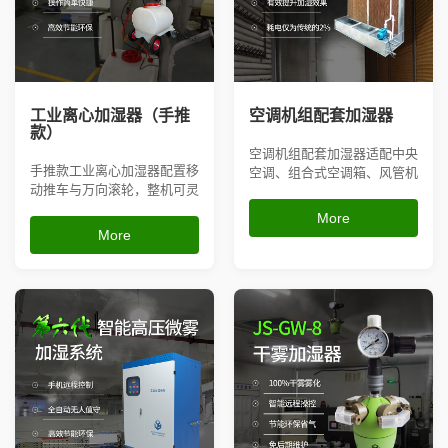
人造雾设备
工业离心加湿器（手推
空调机组配套加湿器
款）
空调机组配套加湿器适配中央
手推款工业离心加湿器配置移
空调、组合式空调箱、风管机
动推车与万向滚轮，整机可灵
组内置安装，主流采用二流体
活推拉移位，无需固定安装；
干雾或高压微雾雾化结构，雾
More
依靠高速离心转盘实现水雾雾
粒极细可随风道气流均匀扩
More
化，雾量充足、扩散范围广，
散，无滴水不腐蚀空调机组；
大容量水箱续航持久，兼具车
可联动空调温湿度控制系统自
间加湿、粉尘沉降、消除静
动调节加湿量，稳定管控车间
电、环境降温多重作用，运行
空气湿度，消除生产静电、避
稳定不易堵塞，操作简单易维
免产品风...
护，适用...