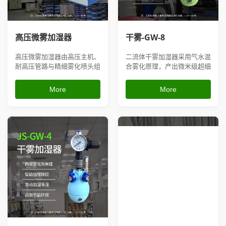
高压微雾加湿器
干雾-GW-8
高压微雾加湿器由高压主机、
二流体干雾加湿器采用气水混
耐高压管路与精细雾化喷头组
合雾化原理，产出微米级超细
成，加压后生成微米级细密水
干雾，落地无积水、不打湿物
雾，扩散速度快、覆盖面积
料，雾化均匀细腻；设备可搭
More
More
大，可搭配智能湿度控制系统
配全自动湿度控制系统，精准
实现自动启停；既能稳定提升
稳定控湿，不易堵塞、维护简
车间湿度、消除生产静电，也
单，适用于电子车间、印刷厂
可沉降粉尘、降温降温，喷头
房、纺织车间、实验室、锂电
自带防堵设计，长期使用不易
池生产车间等对湿度、洁净度
结垢，支...
要求较...