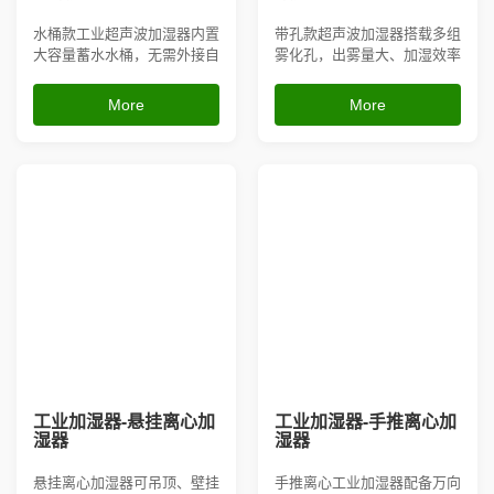
水桶款工业超声波加湿器内置
带孔款超声波加湿器搭载多组
大容量蓄水水桶，无需外接自
雾化孔，出雾量大、加湿效率
来水管，放置灵活，利用超声
高，依靠超声波高频震荡产生
波高频震荡雾化产生超细水
细腻干雾，不会打湿产品与地
More
More
雾，出雾干爽不积水，可搭配
面；设备支持外接水管自动补
湿度控制器自动恒湿，有效消
水，搭配湿度控制器可智能恒
除车间静电、防止物料干燥起
湿，运行噪音低、占地小巧，
尘；机身小巧移动方便，操作
能快速消除车间静电、抑制扬
简单、噪音低、不易堵塞，适
尘，适用于电子厂房、纺织车
合电子车...
间、食...
工业加湿器-悬挂离心加
工业加湿器-手推离心加
湿器
湿器
悬挂离心加湿器可吊顶、壁挂
手推离心工业加湿器配备万向