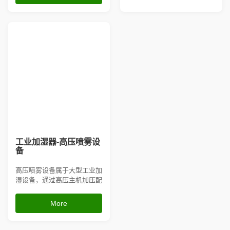
纺织、电子、印刷车间防静电
湿度自动控制传感器，根据实
加湿，同时可辅助车间细微粉
际空气的温、湿度，实现自动
尘沉降。整机全自动控湿，能
加湿、降温
耗低易维护，自有实用新型专
利，厂家现货供应，支持工...
工业加湿器-高压喷雾设
备
高压喷雾设备属于大型工业加
湿设备，通过高压主机加压配
合精细雾化喷头产生超细水
雾，加湿覆盖范围广，可搭配
More
智能湿度控制系统实现全自动
启停，兼具车间增湿、抑尘降
温、消除静电多重功效；设备