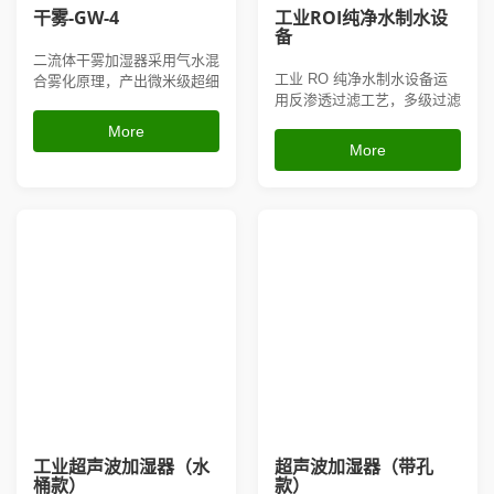
干雾-GW-4
工业ROI纯净水制水设
备
二流体干雾加湿器采用气水混
工业 RO 纯净水制水设备运
合雾化原理，产出微米级超细
用反渗透过滤工艺，多级过滤
干雾，落地无积水、不打湿物
净化水源，过滤水中钙镁离
料，雾化均匀细腻；设备可搭
More
子、泥沙杂质、水垢重金属，
配全自动湿度控制系统，精准
More
产出高纯度纯净水；配备自动
稳定控湿，不易堵塞、维护简
冲洗、低压保护、缺水停机智
单，适用于电子车间、印刷厂
能功能，稳定持续供水，适配
房、纺织车间、实验室、锂电
高压喷雾、干雾加湿器、离心
池生产车间等对湿度、洁净度
加湿等各类工业雾化设备，从
要求较...
源头避...
工业超声波加湿器（水
超声波加湿器（带孔
桶款）
款）