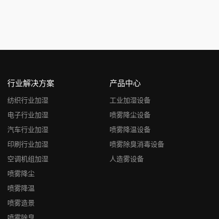
支持管路多喷头铺设，可室内
厂房吊顶安装，也可户外搭配
雾桩使用...
行业解决方案
产品中心
纺织行业加湿
工业加湿设备
电子行业加湿
喷雾降尘设备
汽车行业加湿
喷雾降温设备
印刷行业加湿
喷雾除臭消毒设备
空调机组加湿
人造雾设备
喷雾降尘
喷雾降温
喷雾造景
喷雾除臭