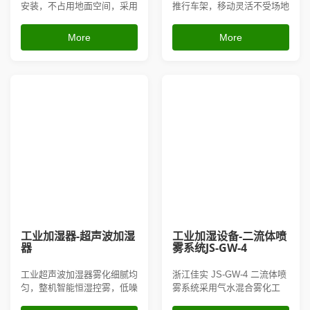
安装，不占用地面空间，采用
推行车架，移动灵活不受场地
高速离心雾化技术，雾粒细腻
限制，依靠高速离心结构雾
干爽不积水，出雾量大、覆盖
化，水雾细腻干爽无积水，大
More
More
范围广，能快速调节车间湿
容量水箱支持长时间持续工
度、消除静电、沉降粉尘，适
作，兼具空间加湿、车间降
配纺织车间、印刷厂、仓储、
尘、消除静电、环境降温多重
加工厂房等场地，安装稳固、
作用，广泛适配纺织厂房、五
运行噪音低、不易堵塞，可多
金车间、仓储库房、养殖大棚
台并联使...
等大面积场所...
工业加湿器-超声波加湿
工业加湿设备-二流体喷
器
雾系统JS-GW-4
工业超声波加湿器雾化细腻均
浙江佳实 JS-GW-4 二流体喷
匀，整机智能恒湿控雾，低噪
雾系统采用气水混合雾化工
低能耗，不易打湿生产物料，
艺，生成超细干雾无滴水、不