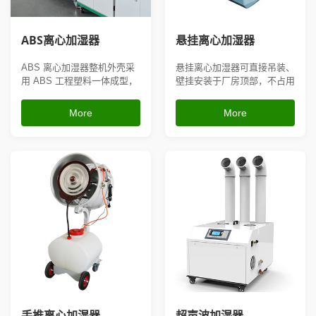
ABS离心加湿器
悬挂离心加湿器
ABS 离心加湿器整机外壳采
悬挂离心加湿器可直接吊装、
用 ABS 工程塑料一体成型，
壁挂安装于厂房顶部，不占用
耐腐蚀、防水防潮，不易生锈
地面空间，依靠高速离心转盘
老化，适配潮湿、有轻微腐蚀
雾化出大流量水雾，扩散均
More
More
性气体的生产环境；采用高速
匀、防堵耐用；可外接水管持
离心雾化结构，雾量大、扩散
续供水，搭配湿度控制器实现
均匀，支持悬挂吊装安装，可
自动控湿，既能提升车间湿
外接水管持续供水，搭配自控
度、消除静电，也可沉降悬浮
湿度模块自动调节雾量，有
粉尘、改善高温环境，适配纺
效...
织车间、仓...
手推离心加湿器
超声波加湿器