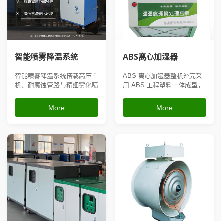
人造雾设备
智能喷雾降温系统
ABS离心加湿器
智能喷雾降温系统搭载高压主
ABS 离心加湿器整机外壳采
机、耐腐蚀管路与精细雾化喷
用 ABS 工程塑料一体成型，
头，结合温湿度智能传感控制
耐腐蚀、防水防潮，不易生锈
器，可根据环境温度自动启
老化，适配潮湿、有轻微腐蚀
More
More
停、调节喷雾量；雾化产生微
性气体的生产环境；采用高速
米级水雾快速吸收空气中热
离心雾化结构，雾量大、扩散
量，实现快速降温，同时兼具
均匀，支持悬挂吊装安装，可
抑尘、净化空气效果，支持围
外接水管持续供水，搭配自控
挡、顶棚、廊道多种铺设方
湿度模块自动调节雾量，有
式，户外防水...
效...