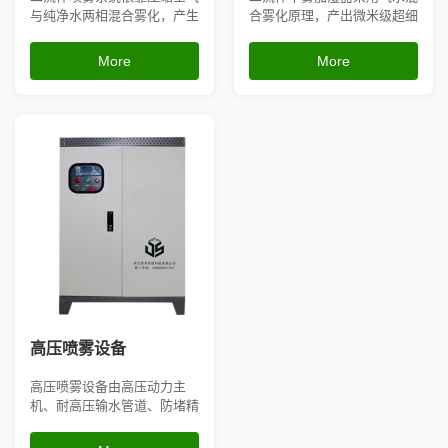
与纯净水两相混合雾化，产生
合雾化原理，产出微米级超细
微米级超干细雾，雾粒轻盈无
干雾，落地无积水、不打湿物
大水珠，不会打湿设备、原料
料，雾化均匀细腻；设备可搭
More
More
与地面；可内置空调机组、风
配全自动湿度控制系统，精准
管、无尘车间吊顶安装，搭配
稳定控湿，不易堵塞、维护简
湿度控制器精准恒湿，有效消
单，适用于电子车间、印刷厂
除静电、抑制细微粉尘，喷头
房、纺织车间、实验室、锂电
不易堵塞，适配电子厂房、印
池生产车间等对湿度、洁净度
刷车间...
要求较...
高压喷雾设备
高压喷雾设备由高压动力主
机、耐高压输水管道、防堵精
细喷头及智能控制系统构成，
加压产生微米级细密水雾，水