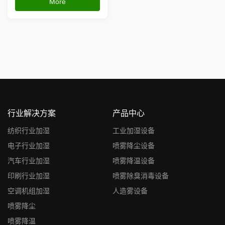
More
雾吸附空气中浮尘实现快速沉
降，同时可调节空气湿度、降
低环境温度；设备安装方式灵
活，可吊顶布管用于厂房加
湿，也可沿围挡、料棚、道路
铺设做户外...
行业解决方案
产品中心
纺织行业加湿
工业加湿设备
电子行业加湿
喷雾降尘设备
汽车行业加湿
喷雾降温设备
印刷行业加湿
喷雾除臭消毒设备
空调机组加湿
人造雾设备
喷雾降尘
喷雾降温