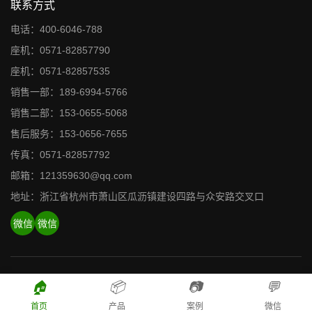
联系方式
电话：400-6046-788
座机：0571-82857790
座机：0571-82857535
销售一部：189-6994-5766
销售二部：153-0655-5068
售后服务：153-0656-7655
传真：0571-82857792
邮箱：121359630@qq.com
地址：浙江省杭州市萧山区瓜沥镇建设四路与众安路交叉口
微信
微信
浙江佳实智能科技有限公司 版权所有 © 2026 浙ICP备19019150
🏠
📦
📷
💬
号-1
首页
产品
案例
微信