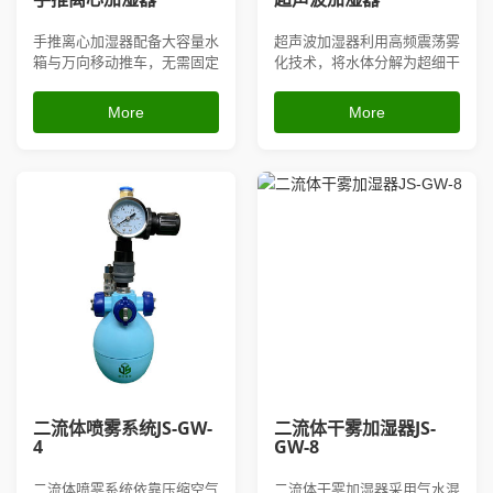
手推离心加湿器配备大容量水
超声波加湿器利用高频震荡雾
箱与万向移动推车，无需固定
化技术，将水体分解为超细干
管道，可自由移动至车间、仓
雾，雾质细腻干爽，不易积水
库、大棚任意点位加湿；依靠
打湿物料；设备分为水桶自补
More
More
高速离心旋转雾化，雾量大、
水款与外接自来水款，可搭配
喷射距离远，不易堵雾，兼具
湿度控制器实现全自动恒湿，
增湿、抑尘、降温、消除静电
运行噪音低、摆放灵活、占地
功能，手动操作简单，续航持
面积小，能有效提升空气湿
久，适合纺织车间、加工厂
度、消除生产静电、抑制车间
房、养殖...
扬尘，广...
二流体喷雾系统JS-GW-
二流体干雾加湿器JS-
4
GW-8
二流体喷雾系统依靠压缩空气
二流体干雾加湿器采用气水混