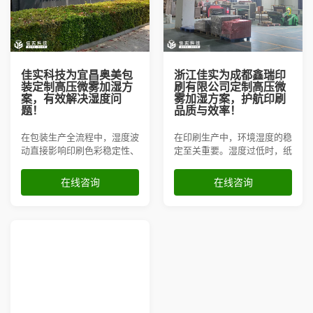
佳实科技为宜昌奥美包
浙江佳实为成都鑫瑞印
装定制高压微雾加湿方
刷有限公司定制高压微
案，有效解决湿度问
雾加湿方案，护航印刷
题！
品质与效率！
在包装生产全流程中，湿度波
在印刷生产中，环境湿度的稳
动直接影响印刷色彩稳定性、
定至关重要。湿度过低时，纸
模切精度及成品存储品质。宜
张容易翘曲、吸附静电粉尘；
昌奥美包装有限责任公司面临
湿度过高则可能导致油墨晕
在线咨询
在线咨询
车间干燥引发的纸张变形、静
染，影响成品质量。成都鑫瑞
电吸附、模切爆边等难题，成
印刷公司引入佳实高压微雾加
品库环境湿度过低更易导致包
湿系统，精准调控车间湿度，
装材料脆化。为全面提升生产
确保纸张平整、油墨附着均
效能与产品一致性，奥美包装
匀，助力高效生产
引入佳...