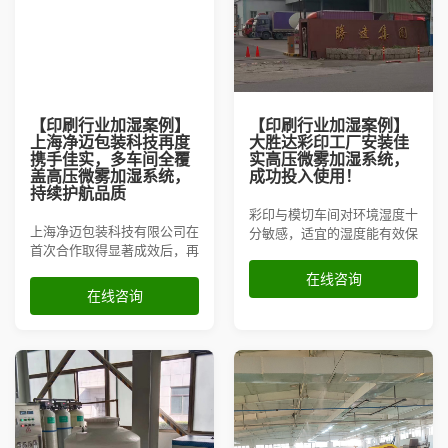
【印刷行业加湿案例】
【印刷行业加湿案例】
上海净迈包装科技再度
大胜达彩印工厂安装佳
携手佳实，多车间全覆
实高压微雾加湿系统，
盖高压微雾加湿系统，
成功投入使用！
持续护航品质
​彩印与模切车间对环境湿度十
上海净迈包装科技有限公司在
分敏感，适宜的湿度能有效保
首次合作取得显著成效后，再
障纸张平整、减少静电、提升
次选择佳实高压微雾加湿系
印刷品质。大胜达集团彩印工
在线咨询
统，并于公司多个车间进行拓
厂为优化生产环境，在彩印车
在线咨询
展部署。此次合作进一步巩固
间与模切车间全面引入佳实高
了净迈包装在生产环境湿度控
压微雾加湿器
制方面的领先优势，为高质量
印刷提供持续稳定的环境保
障。