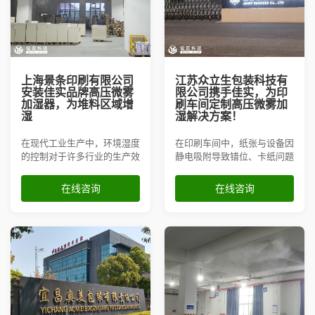
上海景条印刷有限公司
江苏众立生包装科技有
安装佳实品牌高压微雾
限公司携手佳实，为印
加湿器，为堆料区域增
刷车间定制高压微雾加
湿
湿解决方案！
在现代工业生产中，环境湿度
在印刷车间中，纸张与设备因
的控制对于许多行业的生产效
静电吸附导致错位、卡纸问题
率和产品质量至关重要，印刷
频发，同时干燥环境易造成油
行业也不例外。上海景条印刷
墨挥发不均，影响印刷精度与
在线咨询
在线咨询
有限公司在其堆料区域安装了
效率。为全面优化生产环境，
佳实的高压微雾加湿器，用来
江苏众立生包装科技有限公司
解决低湿问题，避免纸张翘边
选择佳实高压微雾加湿器，精
起皱。
准调控车间湿度，保障高品质
印刷输出。