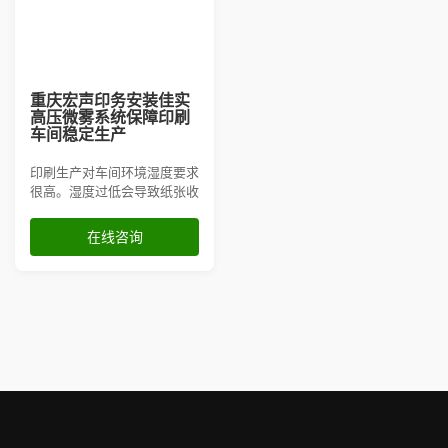
重庆宏声印务安装佳实
高压微雾系统保障印刷
车间稳定生产
印刷生产对车间环境湿度要求
很高。湿度过低会导致纸张收
缩变形、静电吸附和油墨干燥
过快等问题，直接影响印刷套
在线咨询
印精度和成品质量。为了解决
这些问题，重庆宏声印务有限
责任公司选择浙江佳实，为其
印刷车间安装高压微雾加湿系
统，精准控制车间湿度，确保
生