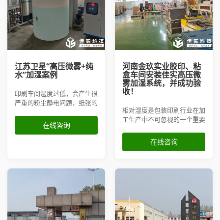
江苏卫星“高压微雾+纯
河南金玖实业胶印、粘
水”加湿案例
盒车间安装佳实高压微
雾加湿系统，并成功验
收！
印刷车间湿度过低，会产生很
严重的粉尘静电问题，纸张的
相对湿度是包装印刷行业在加
含水量也不足，这就容易导致
工生产中不可忽视的一个重要
纸张粘连褶皱、套印不准，次
在线咨询
因素。不仅会影响产品的质量
品率高。因此，江苏卫星新材
和美观度，还会降低生产效
料股份有限公司向我司订购了
在线咨询
率，造成原材料浪费，最终影
高压微雾加湿系统与纯水设
响企业效益。因此，金玖实业
备，用于车间增湿。
在胶印、粘盒车间安装了佳实
高压微雾加湿设备，来调节车
间环境湿度，解决湿度过低问
题。