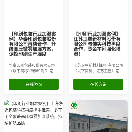
其他喷雾加湿案例
冷库/仓库加湿案例
【印刷包装行业加湿案
【印刷行业加湿案例】
空调机组加湿案例
例】华泰印刷包装股份
江苏卫星新材料股份有
有限公司再续合作，升
限公司与佳实科技再度
级高压微雾加湿方案，
合作，烫金车间强化增
喷雾降尘案例
调控印刷生产湿度
湿！
华泰印刷包装股份有限公司
江苏卫星新材料股份有限公司
喷雾降温案例
（以下简称“华泰印刷”）是一
（以下简称：江苏卫星）是一
家专注于高品质包装印刷与纸
家从事技术进出口,货物进出
制品制造的领先企业。公司业
口,新材料技术研发等业务的
喷雾造景案例
在线咨询
在线咨询
务涵盖各类包装盒的设计、印
公司，成立于2002年。一家
刷、生产及销售，对生产环境
集接装纸科研、生产、销售为
和原材料存储条件有着极为严
一体的国家高新技术企业。主
喷雾除臭案例
苛的要求，尤其在涉及
要生产印刷烟用接装纸、烫金
烟用接装纸、激光打孔烟用接
装纸...