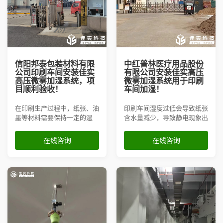
信阳邦泰包装材料有限
中红普林医疗用品股份
公司印刷车间安装佳实
有限公司安装佳实高压
高压微雾加湿系统，项
微雾加湿系统用于印刷
目顺利验收！
车间加湿！
在印刷生产过程中，纸张、油
印刷车间湿度过低会导致纸张
墨等材料需要保持一定的湿
含水量减少，导致静电现象出
度，以确保印刷质量稳定，促
现，使得印刷过程中容易出现
进生产顺利进行。因此，信阳
纸张粘连、卡纸等现象。这不
在线咨询
在线咨询
邦泰包装材料有限公司为其印
仅影响印刷效率，还会损坏印
刷车间安装了佳实高压微雾加
刷设备，增加成本。因此，中
湿系统，高效调节环境湿度。
红普林医疗用品股份有限公司
向我司订购了高压微雾加湿系
统，用于印刷车间增湿。