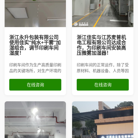
浙江永升包装有限公司
浙江佳实与江苏麦普机
使用佳实“纯水+干雾”加
电工程有限公司达成合
湿组合，调节印刷车间
作，为印刷车间安装高
湿度！
压微雾加湿器！
印刷车间作为生产高质量印刷
印刷车间的正常运作，除了受
品的关键场所，对生产环境的
原材料、机器设备、人员等因
湿度控制有着严格标准。为了
素影响外，还对车间环境有很
提高印刷效果和产品质量，浙
大的要求，尤其是相对湿度。
在线咨询
在线咨询
江永升包装有限公司安装了佳
安装工业加湿器是维持印刷车
实的“纯水+干雾”加湿组合，
间湿度平衡的有力措施。
以实现对印刷车间湿度的精准
调节。